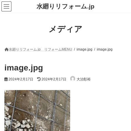
コ
ナ
水廻りリフォーム.jp
ン
ビ
テ
ゲ
ン
ー
ツ
シ
メディア
へ
ョ
ス
ン
キ
に
ッ
移
プ
動
水廻りリフォーム.jp リフォームMENU
image.jpg
image.jpg
image.jpg
最
2024年2月17日
2024年2月17日
大治彰裕
終
更
新
日
時
: