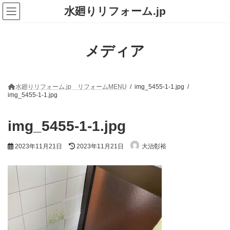
コ
ナ
水廻りリフォーム.jp
ン
ビ
テ
ゲ
ン
ー
ツ
シ
メディア
へ
ョ
ス
ン
キ
に
ッ
移
プ
動
水廻りリフォーム.jp リフォームMENU
img_5455-1-1.jpg
img_5455-1-1.jpg
img_5455-1-1.jpg
最
2023年11月21日
2023年11月21日
大治彰裕
終
更
新
日
時
: