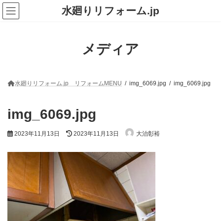
コ
ナ
水廻りリフォーム.jp
ン
ビ
テ
ゲ
ン
ー
ツ
シ
メディア
へ
ョ
ス
ン
キ
に
ッ
移
プ
動
水廻りリフォーム.jp リフォームMENU
img_6069.jpg
img_6069.jpg
img_6069.jpg
最
2023年11月13日
2023年11月13日
大治彰裕
終
更
新
日
時
: