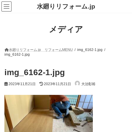
コ
ナ
水廻りリフォーム.jp
ン
ビ
テ
ゲ
ン
ー
ツ
シ
メディア
へ
ョ
ス
ン
キ
に
ッ
移
プ
動
水廻りリフォーム.jp リフォームMENU
img_6162-1.jpg
img_6162-1.jpg
img_6162-1.jpg
最
2023年11月21日
2023年11月21日
大治彰裕
終
更
新
日
時
: