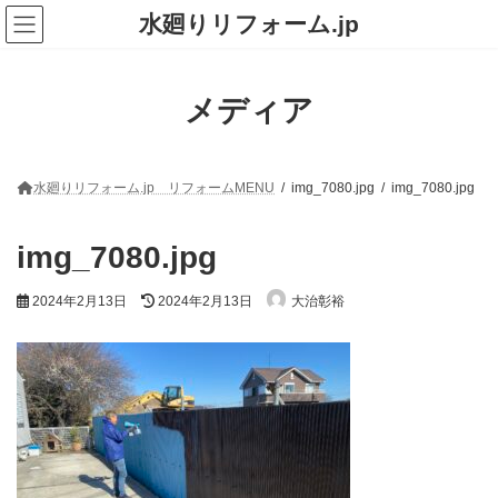
コ
ナ
水廻りリフォーム.jp
ン
ビ
テ
ゲ
ン
ー
ツ
シ
メディア
へ
ョ
ス
ン
キ
に
ッ
移
プ
動
水廻りリフォーム.jp リフォームMENU
img_7080.jpg
img_7080.jpg
img_7080.jpg
最
2024年2月13日
2024年2月13日
大治彰裕
終
更
新
日
時
: