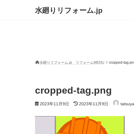
コ
ナ
水廻りリフォーム.jp
ン
ビ
テ
ゲ
ン
ー
ツ
シ
へ
ョ
ス
ン
キ
に
ッ
移
プ
動
水廻りリフォーム.jp リフォームMENU
cropped-tag.pn
cropped-tag.png
最
2023年11月9日
2023年11月9日
tatsuy
終
更
新
日
時
: